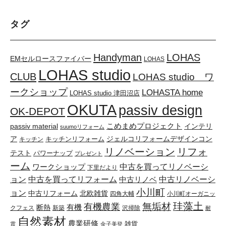
タグ
Handyman
LOHAS
EMセルロースファイバー
LOHAS
LOHAS studio
CLUB
LOHAS studio ワ
ークショップ
LOHASTA home
LOHAS studio 津田沼店
OKUTA
passiv design
OK-DEPOT
こめまめプロジェクト
passiv material
インテリ
suumoリフォーム
ア
キッチンリフォーム
ジェルコリフォームデザインコン
キッチン
リノベーション
リフォ
テスト
パワーナップ
プレゼント
ーム
中古を買ってリノベーシ
ワークショップ
下里だより
ョン
中古を買ってリフォーム
中古リノベーシ
中古リノベ
小川町
ョン
中古リフォーム
北欧雑貨
四角大輔
小川町オーガニッ
珪藻土
無垢材
有機農業
有機
断熱
クフェス
新築
沢掃除
耐
自然素材
農業研修
雑貨
震
金子美登