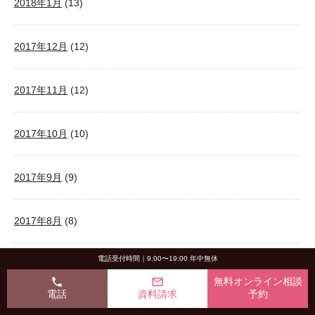
2018年1月
(13)
2017年12月
(12)
2017年11月
(12)
2017年10月
(10)
2017年9月
(9)
2017年8月
(8)
電話受付時間｜9:00〜19:00 年中無休
2017年7月
(9)
phone
mail_outline
無料オンライン相談
電話
資料請求
予約
2017年6月
(9)