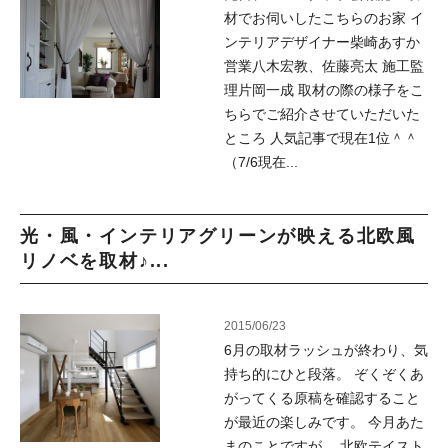
材でお伺いしたこちらのお家 イ
ンテリアデザイナー柴崎あすか
営業八木宏教、佐藤亮太 施工監
理片岡一成 取材の際の様子をこ
ちらでご紹介させていただいた
ところ 人気記事で現在1位＾＾
（7/6現在...
光・風・インテリアグリーンが映える北欧風
リノベを取材♪...
2015/06/23
6月の取材ラッシュが終わり、気
持ち的にひと段落。 ぞくぞくあ
がってくる原稿を確認すること
が最近の楽しみです。 今月あた
まのことですが、 北欧テイスト