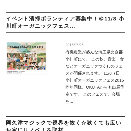
イベント清掃ボランティア募集中！＠11/8 小
川町オーガニックフェス...
2015/06/26
有機農業が盛んな埼玉県比企郡
小川町にて、 この秋、音楽・食
などオーガニックづくしのフェ
スが開催されます。 11/8（日）
小川町オーガニックフェス2015
昨年同様、OKUTAからも出展予
定です。 このフェスで、会場
を...
阿久津マジックで視界を抜く☆狭くても広い
お家にリノベ！を取材...