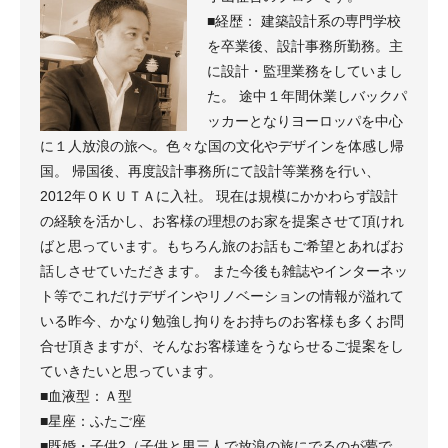
■経歴： 建築設計系の専門学校
を卒業後、設計事務所勤務。主
に設計・監理業務をしていまし
た。 途中１年間休業しバックパ
ッカーとなりヨーロッパを中心
に１人放浪の旅へ。色々な国の文化やデザインを体感し帰
国。 帰国後、再度設計事務所にて設計等業務を行い、
2012年ＯＫＵＴＡに入社。 現在は規模にかかわらず設計
の経験を活かし、お客様の理想のお家を提案させて頂けれ
ばと思っています。もちろん旅のお話もご希望とあればお
話しさせていただきます。 また今後も雑誌やインターネッ
ト等でこれだけデザインやリノベーションの情報が溢れて
いる昨今、かなり勉強し拘りをお持ちのお客様も多くお問
合せ頂きますが、そんなお客様達をうならせるご提案をし
ていきたいと思っています。
■血液型：Ａ型
■星座：ふたご座
■既婚・子供2（子供と男三人で放浪の旅にでるのが夢で