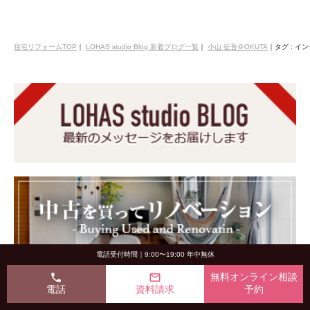
住宅リフォームTOP
｜
LOHAS studio Blog 新着ブログ一覧
｜
小山 征吾＠OKUTA
｜
タグ : イ
電話受付時間｜9:00〜19:00 年中無休
phone
mail_outline
無料オンライン相談
電話
資料請求
予約