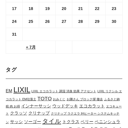
17
18
19
20
21
22
23
24
25
26
27
28
29
30
31
« 7月
タグ
LIXIL
EM
LIXIL エコカラット 調湿 消臭 効果 アクセント
LIXIL リクシル エ
TOTO
コカラット EM珪藻土
おみくじ
お隣さん ブロック塀 撤去
ふるさと納
インナーサッシ
ウッドデッキ
エコカラット
税 肉 お得
エコキュー
クラッソ
クリナップ
ト
クリナップ ラクエラ IHヒーター システムキッチ
タイル
サッシ
ソーゴー
トクラス
ベリー
ペニンシュラ
ン