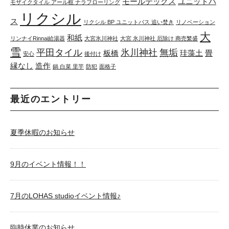
モールテックス
ユニットバ
モザイクタイル アール框 ナラフローリング
リクシル
ス
リクシル BP ユニットバス 追い焚き
リノベーション
大
和紙
リンナイRinnai給湯器
大宮氷川神社
大宮 氷川神社 厄除け 商売繁盛
雪
平田タイル
氷川神社
無垢
板橋
珪藻土
畳
安心
後付け
縁なし
造作
鍋 白菜 里芋
防犯
面格子
最近のエントリー
夏季休暇のお知らせ
9月のイベント情報！！
7月のLOHAS studioイベント情報♪
臨時休業のお知らせ