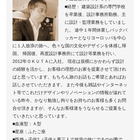
■経歴： 建築設計系の専門学校
を卒業後、設計事務所勤務。主
に設計・監理業務をしていまし
た。 途中１年間休業しバックパ
ッカーとなりヨーロッパを中心
に１人放浪の旅へ。色々な国の文化やデザインを体感し帰
国。 帰国後、再度設計事務所にて設計等業務を行い、
2012年ＯＫＵＴＡに入社。 現在は規模にかかわらず設計
の経験を活かし、お客様の理想のお家を提案させて頂けれ
ばと思っています。もちろん旅のお話もご希望とあればお
話しさせていただきます。 また今後も雑誌やインターネッ
ト等でこれだけデザインやリノベーションの情報が溢れて
いる昨今、かなり勉強し拘りをお持ちのお客様も多くお問
合せ頂きますが、そんなお客様達をうならせるご提案をし
ていきたいと思っています。
■血液型：Ａ型
■星座：ふたご座
■既婚・子供2（子供と男三人で放浪の旅にでるのが夢で