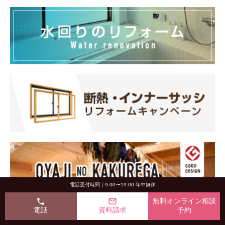
電話受付時間｜9:00〜19:00 年中無休
phone
mail_outline
無料オンライン相談
電話
資料請求
予約