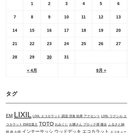
1
2
3
4
5
6
7
8
9
10
11
12
13
14
15
16
17
18
19
20
21
22
23
24
25
26
27
28
29
30
31
« 4月
9月 »
タグ
LIXIL
EM
LIXIL エコカラット 調湿 消臭 効果 アクセント
LIXIL リクシル エ
TOTO
コカラット EM珪藻土
おみくじ
お隣さん ブロック塀 撤去
ふるさと納
インナーサッシ
ウッドデッキ
エコカラット
税 肉 お得
エコキュー