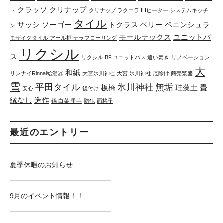
クラッソ
クリナップ
ト
クリナップ ラクエラ IHヒーター システムキッチ
タイル
サッシ
ソーゴー
トクラス
ベリー
ペニンシュラ
ン
モールテックス
ユニットバ
モザイクタイル アール框 ナラフローリング
リクシル
ス
リクシル BP ユニットバス 追い焚き
リノベーション
大
和紙
リンナイRinnai給湯器
大宮氷川神社
大宮 氷川神社 厄除け 商売繁盛
雪
平田タイル
氷川神社
無垢
板橋
珪藻土
畳
安心
後付け
縁なし
造作
鍋 白菜 里芋
防犯
面格子
最近のエントリー
夏季休暇のお知らせ
9月のイベント情報！！