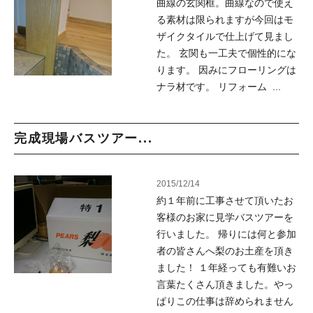
曲線の玄関框。曲線なので使え
る素材は限られますが今回はモ
ザイクタイルで仕上げて見まし
た。 玄関も一工夫で個性的にな
ります。 因みにフローリングは
ナラ材です。 リフォーム ...
完成現場バスツアー...
2015/12/14
約１年前に工事させて頂いたお
客様のお家に見学バスツアーを
行いました。 帰りには何と参加
者の皆さんへ梨のお土産を頂き
ました！ １年経っても有難いお
言葉たくさん頂きました。やっ
ぱりこの仕事は辞められません