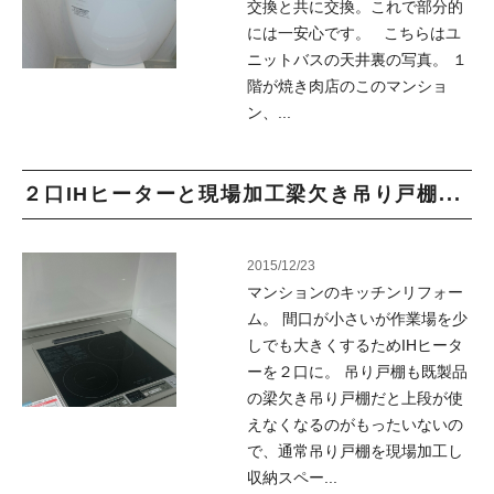
交換と共に交換。これで部分的
には一安心です。 こちらはユ
ニットバスの天井裏の写真。 １
階が焼き肉店のこのマンショ
ン、...
２口IHヒーターと現場加工梁欠き吊り戸棚...
2015/12/23
マンションのキッチンリフォー
ム。 間口が小さいが作業場を少
しでも大きくするためIHヒータ
ーを２口に。 吊り戸棚も既製品
の梁欠き吊り戸棚だと上段が使
えなくなるのがもったいないの
で、通常吊り戸棚を現場加工し
収納スペー...