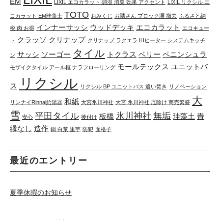
EM
LIXIL エコカラット 調湿 消臭 効果 アクセント
LIXIL リクシル エ
TOTO
コカラット EM珪藻土
おみくじ
お隣さん ブロック塀 撤去
ふるさと納
インナーサッシ
ウッドデッキ
エコカラット
税 肉 お得
エコキュー
クラッソ
クリナップ
ト
クリナップ ラクエラ IHヒーター システムキッチ
タイル
サッシ
ソーゴー
トクラス
ベリー
ペニンシュラ
ン
モールテックス
ユニットバ
モザイクタイル アール框 ナラフローリング
リクシル
ス
リクシル BP ユニットバス 追い焚き
リノベーション
大
和紙
リンナイRinnai給湯器
大宮氷川神社
大宮 氷川神社 厄除け 商売繁盛
雪
平田タイル
氷川神社
無垢
板橋
珪藻土
畳
安心
後付け
縁なし
造作
鍋 白菜 里芋
防犯
面格子
最近のエントリー
夏季休暇のお知らせ