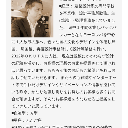
■経歴： 建築設計系の専門学校
を卒業後、設計事務所勤務。主
に設計・監理業務をしていまし
た。 途中１年間休業しバックパ
ッカーとなりヨーロッパを中心
に１人放浪の旅へ。色々な国の文化やデザインを体感し帰
国。 帰国後、再度設計事務所にて設計等業務を行い、
2012年ＯＫＵＴＡに入社。 現在は規模にかかわらず設計
の経験を活かし、お客様の理想のお家を提案させて頂けれ
ばと思っています。もちろん旅のお話もご希望とあればお
話しさせていただきます。 また今後も雑誌やインターネッ
ト等でこれだけデザインやリノベーションの情報が溢れて
いる昨今、かなり勉強し拘りをお持ちのお客様も多くお問
合せ頂きますが、そんなお客様達をうならせるご提案をし
ていきたいと思っています。
■血液型：Ａ型
■星座：ふたご座
■既婚・子供2（子供と男三人で放浪の旅にでるのが夢で