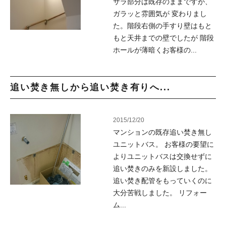
サラ部分は既存のままですが、
ガラッと雰囲気が 変わりまし
た。階段右側の手すり壁はもと
もと天井までの壁でしたが 階段
ホールが薄暗くお客様の...
追い焚き無しから追い焚き有りへ...
2015/12/20
マンションの既存追い焚き無し
ユニットバス。 お客様の要望に
よりユニットバスは交換せずに
追い焚きのみを新設しました。
追い焚き配管をもっていくのに
大分苦戦しました。 リフォー
ム...