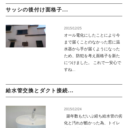
サッシの後付け面格子...
2015/12/25
オール電化にしたことにより今
まで届くことのなかった窓に温
水器から手が届くようになった
ため、防犯を考え面格子を新た
につけました。 これで一安心で
すね...
給水管交換とダクト接続...
2015/12/24
築年数もだいぶ経ち給水管の劣
化と汚れが酷かった為、トイレ