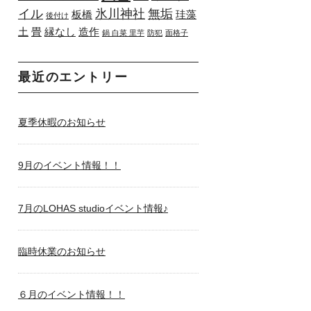
イル
氷川神社
無垢
板橋
珪藻
後付け
土
畳
縁なし
造作
鍋 白菜 里芋
防犯
面格子
最近のエントリー
夏季休暇のお知らせ
9月のイベント情報！！
7月のLOHAS studioイベント情報♪
臨時休業のお知らせ
６月のイベント情報！！