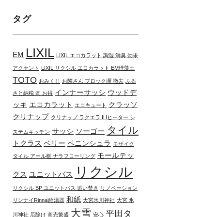
タグ
LIXIL
EM
LIXIL エコカラット 調湿 消臭 効果
アクセント
LIXIL リクシル エコカラット EM珪藻土
TOTO
おみくじ
お隣さん ブロック塀 撤去
ふる
インナーサッシ
ウッドデ
さと納税 肉 お得
ッキ
エコカラット
クラッソ
エコキュート
クリナップ
クリナップ ラクエラ IHヒーター シ
タイル
サッシ
ソーゴー
ステムキッチン
トクラス
ベリー
ペニンシュラ
モザイク
モールテッ
タイル アール框 ナラフローリング
リクシル
クス
ユニットバス
リクシル BP ユニットバス 追い焚き
リノベーション
和紙
リンナイRinnai給湯器
大宮氷川神社
大宮 氷
大雪
平田タ
川神社 厄除け 商売繁盛
安心