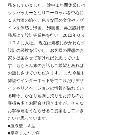
務をしていました。 途中１年間休業しバ
ックパッカーとなりヨーロッパを中心に
１人放浪の旅へ。色々な国の文化やデザ
インを体感し帰国。 帰国後、再度設計事
務所にて設計等業務を行い、2012年ＯＫ
ＵＴＡに入社。 現在は規模にかかわらず
設計の経験を活かし、お客様の理想のお
家を提案させて頂ければと思っていま
す。もちろん旅のお話もご希望とあれば
お話しさせていただきます。 また今後も
雑誌やインターネット等でこれだけデザ
インやリノベーションの情報が溢れてい
る昨今、かなり勉強し拘りをお持ちのお
客様も多くお問合せ頂きますが、そんな
お客様達をうならせるご提案をしていき
たいと思っています。
■血液型：Ａ型
■星座：ふたご座