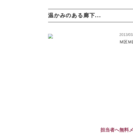
温かみのある廊下...
2013/03
Ｍ区Ｍ
担当者へ無料