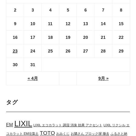
2
3
4
5
6
7
8
9
10
11
12
13
14
15
16
17
18
19
20
21
22
23
24
25
26
27
28
29
30
31
« 4月
9月 »
タグ
LIXIL
EM
LIXIL エコカラット 調湿 消臭 効果 アクセント
LIXIL リクシル エ
TOTO
コカラット EM珪藻土
おみくじ
お隣さん ブロック塀 撤去
ふるさと納