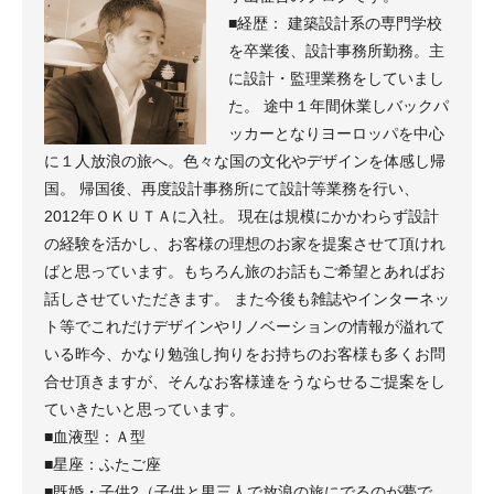
■経歴： 建築設計系の専門学校
を卒業後、設計事務所勤務。主
に設計・監理業務をしていまし
た。 途中１年間休業しバックパ
ッカーとなりヨーロッパを中心
に１人放浪の旅へ。色々な国の文化やデザインを体感し帰
国。 帰国後、再度設計事務所にて設計等業務を行い、
2012年ＯＫＵＴＡに入社。 現在は規模にかかわらず設計
の経験を活かし、お客様の理想のお家を提案させて頂けれ
ばと思っています。もちろん旅のお話もご希望とあればお
話しさせていただきます。 また今後も雑誌やインターネッ
ト等でこれだけデザインやリノベーションの情報が溢れて
いる昨今、かなり勉強し拘りをお持ちのお客様も多くお問
合せ頂きますが、そんなお客様達をうならせるご提案をし
ていきたいと思っています。
■血液型：Ａ型
■星座：ふたご座
■既婚・子供2（子供と男三人で放浪の旅にでるのが夢で