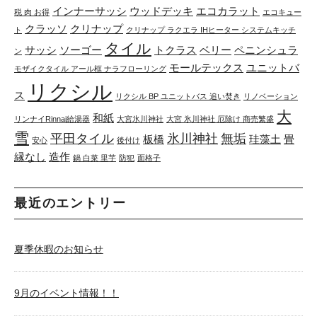
インナーサッシ
ウッドデッキ
エコカラット
税 肉 お得
エコキュー
クラッソ
クリナップ
ト
クリナップ ラクエラ IHヒーター システムキッチ
タイル
サッシ
ソーゴー
トクラス
ベリー
ペニンシュラ
ン
モールテックス
ユニットバ
モザイクタイル アール框 ナラフローリング
リクシル
ス
リクシル BP ユニットバス 追い焚き
リノベーション
大
和紙
リンナイRinnai給湯器
大宮氷川神社
大宮 氷川神社 厄除け 商売繁盛
雪
平田タイル
氷川神社
無垢
板橋
珪藻土
畳
安心
後付け
縁なし
造作
鍋 白菜 里芋
防犯
面格子
最近のエントリー
夏季休暇のお知らせ
9月のイベント情報！！