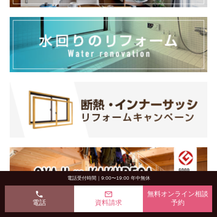
電話受付時間｜9:00〜19:00 年中無休
phone
mail_outline
無料オンライン相談
電話
資料請求
予約