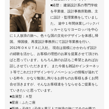
■経歴： 建築設計系の専門学校
を卒業後、設計事務所勤務。主
に設計・監理業務をしていまし
た。 途中１年間休業しバックパ
ッカーとなりヨーロッパを中心
に１人放浪の旅へ。色々な国の文化やデザインを体感し帰
国。 帰国後、再度設計事務所にて設計等業務を行い、
2012年ＯＫＵＴＡに入社。 現在は規模にかかわらず設計
の経験を活かし、お客様の理想のお家を提案させて頂けれ
ばと思っています。もちろん旅のお話もご希望とあればお
話しさせていただきます。 また今後も雑誌やインターネッ
ト等でこれだけデザインやリノベーションの情報が溢れて
いる昨今、かなり勉強し拘りをお持ちのお客様も多くお問
合せ頂きますが、そんなお客様達をうならせるご提案をし
ていきたいと思っています。
■血液型：Ａ型
■星座：ふたご座
■既婚・子供2（子供と男三人で放浪の旅にでるのが夢で