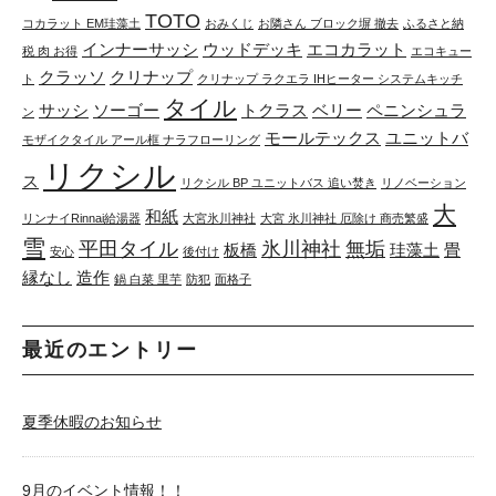
TOTO
コカラット EM珪藻土
おみくじ
お隣さん ブロック塀 撤去
ふるさと納
インナーサッシ
ウッドデッキ
エコカラット
税 肉 お得
エコキュー
クラッソ
クリナップ
ト
クリナップ ラクエラ IHヒーター システムキッチ
タイル
サッシ
ソーゴー
トクラス
ベリー
ペニンシュラ
ン
モールテックス
ユニットバ
モザイクタイル アール框 ナラフローリング
リクシル
ス
リクシル BP ユニットバス 追い焚き
リノベーション
大
和紙
リンナイRinnai給湯器
大宮氷川神社
大宮 氷川神社 厄除け 商売繁盛
雪
平田タイル
氷川神社
無垢
板橋
珪藻土
畳
安心
後付け
縁なし
造作
鍋 白菜 里芋
防犯
面格子
最近のエントリー
夏季休暇のお知らせ
9月のイベント情報！！