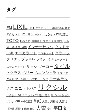
タグ
LIXIL
EM
LIXIL エコカラット 調湿 消臭 効果
アクセント
LIXIL リクシル エコカラット EM珪藻土
TOTO
おみくじ
お隣さん ブロック塀 撤去
ふる
インナーサッシ
ウッドデ
さと納税 肉 お得
ッキ
エコカラット
クラッソ
エコキュート
クリナップ
クリナップ ラクエラ IHヒーター シ
タイル
サッシ
ソーゴー
ステムキッチン
トクラス
ベリー
ペニンシュラ
モザイク
モールテッ
タイル アール框 ナラフローリング
リクシル
クス
ユニットバス
リクシル BP ユニットバス 追い焚き
リノベーション
和紙
リンナイRinnai給湯器
大宮氷川神社
大宮 氷
大雪
平田タ
川神社 厄除け 商売繁盛
安心