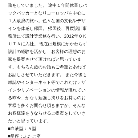
務をしていました。 途中１年間休業しバ
ックパッカーとなりヨーロッパを中心に
１人放浪の旅へ。色々な国の文化やデザ
インを体感し帰国。 帰国後、再度設計事
務所にて設計等業務を行い、2012年ＯＫ
ＵＴＡに入社。 現在は規模にかかわらず
設計の経験を活かし、お客様の理想のお
家を提案させて頂ければと思っていま
す。もちろん旅のお話もご希望とあれば
お話しさせていただきます。 また今後も
雑誌やインターネット等でこれだけデザ
インやリノベーションの情報が溢れてい
る昨今、かなり勉強し拘りをお持ちのお
客様も多くお問合せ頂きますが、そんな
お客様達をうならせるご提案をしていき
たいと思っています。
■血液型：Ａ型
■星座：ふたご座