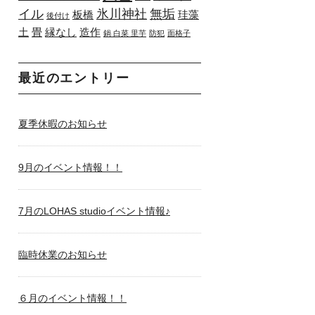
イル
氷川神社
無垢
板橋
珪藻
後付け
土
畳
縁なし
造作
鍋 白菜 里芋
防犯
面格子
最近のエントリー
夏季休暇のお知らせ
9月のイベント情報！！
7月のLOHAS studioイベント情報♪
臨時休業のお知らせ
６月のイベント情報！！