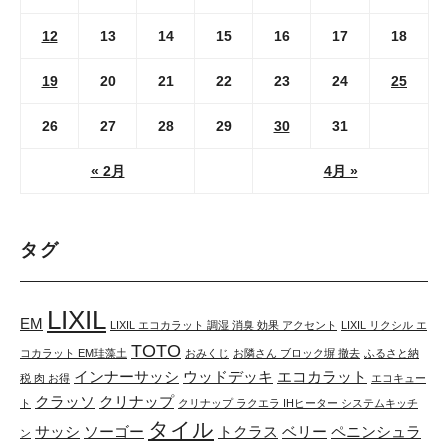
12
13
14
15
16
17
18
19
20
21
22
23
24
25
26
27
28
29
30
31
« 2月
4月 »
タグ
LIXIL
EM
LIXIL エコカラット 調湿 消臭 効果 アクセント
LIXIL リクシル エ
TOTO
コカラット EM珪藻土
おみくじ
お隣さん ブロック塀 撤去
ふるさと納
インナーサッシ
ウッドデッキ
エコカラット
税 肉 お得
エコキュー
クラッソ
クリナップ
ト
クリナップ ラクエラ IHヒーター システムキッチ
タイル
サッシ
ソーゴー
トクラス
ベリー
ペニンシュラ
ン