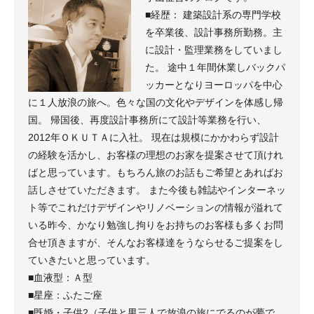
■経歴： 建築設計系の専門学校
を卒業後、設計事務所勤務。主
に設計・監理業務をしていまし
た。 途中１年間休業しバックパ
ッカーとなりヨーロッパを中心
に１人放浪の旅へ。色々な国の文化やデザインを体感し帰
国。 帰国後、再度設計事務所にて設計等業務を行い、
2012年ＯＫＵＴＡに入社。 現在は規模にかかわらず設計
の経験を活かし、お客様の理想のお家を提案させて頂けれ
ばと思っています。もちろん旅のお話もご希望とあればお
話しさせていただきます。 また今後も雑誌やインターネッ
ト等でこれだけデザインやリノベーションの情報が溢れて
いる昨今、かなり勉強し拘りをお持ちのお客様も多くお問
合せ頂きますが、そんなお客様達をうならせるご提案をし
ていきたいと思っています。
■血液型：Ａ型
■星座：ふたご座
■既婚・子供2（子供と男三人で放浪の旅にでるのが夢で