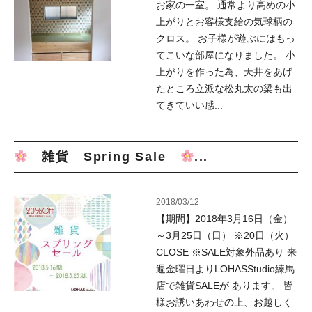
お家の一室。 通常より高めの小
上がりとお客様支給の気球柄の
クロス。 お子様が遊ぶにはもっ
てこいな部屋になりました。 小
上がりを作った為、天井をあげ
たところ立派な松丸太の梁も出
てきていい感...
雑貨 Spring Sale
...
2018/03/12
【期間】2018年3月16日（金）
～3月25日（日） ※20日（火）
CLOSE ※SALE対象外品あり 来
週金曜日よりLOHASStudio練馬
店で雑貨SALEが あります。 皆
様お誘いあわせの上、お越しく