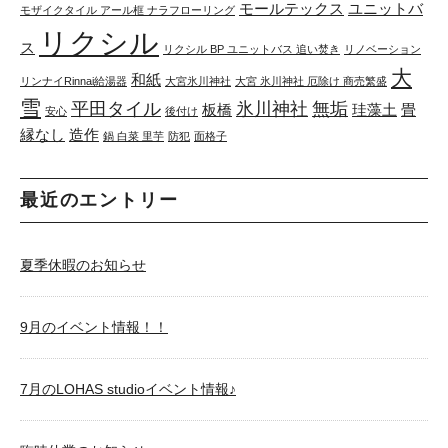
モールテックス
ユニットバ
モザイクタイル アール框 ナラフローリング
リクシル
ス
リクシル BP ユニットバス 追い焚き
リノベーション
大
和紙
リンナイRinnai給湯器
大宮氷川神社
大宮 氷川神社 厄除け 商売繁盛
雪
平田タイル
氷川神社
無垢
板橋
珪藻土
畳
安心
後付け
縁なし
造作
鍋 白菜 里芋
防犯
面格子
最近のエントリー
夏季休暇のお知らせ
9月のイベント情報！！
7月のLOHAS studioイベント情報♪