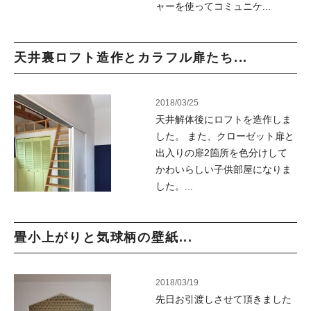
ャーを使ってコミュニケ...
天井裏ロフト造作とカラフル扉たち...
2018/03/25
天井解体後にロフトを造作しま
した。 また、クローゼット扉と
出入りの扉2箇所を色分けして
かわいらしい子供部屋になりま
した。...
畳小上がりと気球柄の壁紙...
2018/03/19
先日お引渡しさせて頂きました