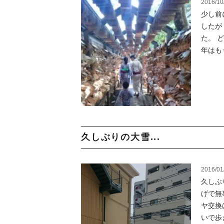
2016/10
少し前
したが
た。 
年はもう
久しぶりの大雪...
2016/01
久しぶ
げで無
ヤ交換
いで歩き