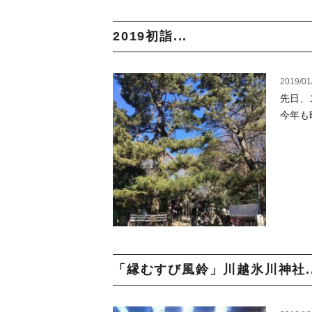
2019初詣...
2019/01
先日、
今年も
「縁むすび風鈴」川越氷川神社..