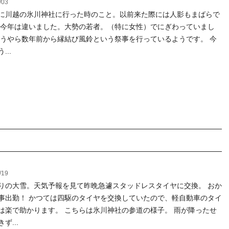
/03
に川越の氷川神社に行った時のこと。以前来た際には人影もまばらで
 今年は違いました。大勢の若者。（特に女性）でにぎわっていまし
どうやら数年前から縁結び風鈴という祭事を行っているようです。 今
...
/19
りの大雪。天気予報を見て昨晩急遽スタッドレスタイヤに交換。 おか
事出勤！ かつては四駆のタイヤを交換していたので、軽自動車のタイ
は楽で助かります。 こちらは氷川神社の参道の様子。 雨が降ったせ
ず...