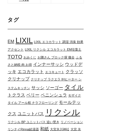
タグ
LIXIL
EM
LIXIL エコカラット 調湿 消臭 効果
アクセント
LIXIL リクシル エコカラット EM珪藻土
TOTO
おみくじ
お隣さん ブロック塀 撤去
ふる
インナーサッシ
ウッドデ
さと納税 肉 お得
ッキ
エコカラット
クラッソ
エコキュート
クリナップ
クリナップ ラクエラ IHヒーター シ
タイル
サッシ
ソーゴー
ステムキッチン
トクラス
ベリー
ペニンシュラ
モザイク
モールテッ
タイル アール框 ナラフローリング
リクシル
クス
ユニットバス
リクシル BP ユニットバス 追い焚き
リノベーション
和紙
リンナイRinnai給湯器
大宮氷川神社
大宮 氷