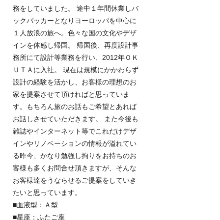
務をしていました。 途中１年間休業しバ
ックパッカーとなりヨーロッパを中心に
１人放浪の旅へ。色々な国の文化やデザ
インを体感し帰国。 帰国後、再度設計事
務所にて設計等業務を行い、2012年ＯＫ
ＵＴＡに入社。 現在は規模にかかわらず
設計の経験を活かし、お客様の理想のお
家を提案させて頂ければと思っていま
す。もちろん旅のお話もご希望とあれば
お話しさせていただきます。 また今後も
雑誌やインターネット等でこれだけデザ
インやリノベーションの情報が溢れてい
る昨今、かなり勉強し拘りをお持ちのお
客様も多くお問合せ頂きますが、そんな
お客様達をうならせるご提案をしていき
たいと思っています。
■血液型：Ａ型
■星座：ふたご座