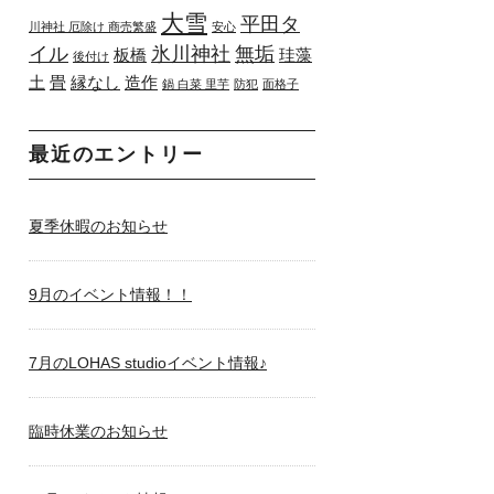
大雪
平田タ
川神社 厄除け 商売繁盛
安心
イル
氷川神社
無垢
板橋
珪藻
後付け
土
畳
縁なし
造作
鍋 白菜 里芋
防犯
面格子
最近のエントリー
夏季休暇のお知らせ
9月のイベント情報！！
7月のLOHAS studioイベント情報♪
臨時休業のお知らせ