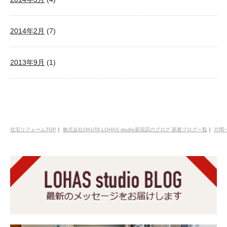
2014年2月
(7)
2013年9月
(1)
住宅リフォームTOP
｜
株式会社OKUTA LOHAS studio新宿店のブログ 新着ブログ一覧
｜
片岡一