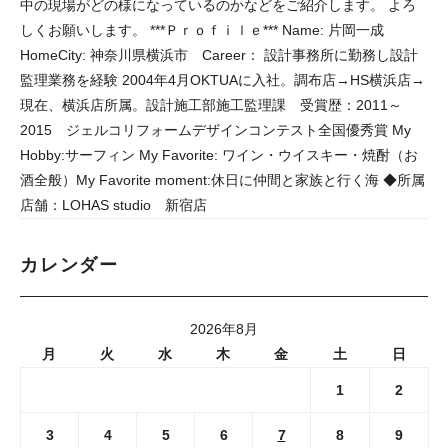
中の現場がどの様になっているのかなどをご紹介します。 よろ
しくお願いします。 ***Ｐｒｏｆｉｌｅ*** Name: 片岡一成
HomeCity: 神奈川県横浜市 Career： 設計事務所に勤務し設計
監理業務を経験 2004年4月OKTUAに入社。調布店→HS横浜店→
現在、横浜店所属。設計施工部施工監理課 受賞歴：2011～
2015 ジェルコリフォームデザインコンテスト全国優秀賞 My
Hobby:サーフィン My Favorite: ワイン・ウイスキー・焼酎（お
酒全般）My Favorite moment:休日に仲間と家族と行く海 ◆所属
店舗：LOHAS studio 新宿店
カレンダー
2026年8月
月
火
水
木
金
土
日
1
2
3
4
5
6
7
8
9