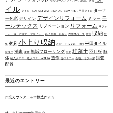
アウインドウ
オシャレ
セルロースファイバー、調湿、防音
イル
ターナ
タイル，NAT-613-WM，SMA-2S，SAM-45S，平田タイル
デザインリフォーム
モ
ー色彩
デザイン
ミラー
ールテックス
リフォーム
リノベーション
リフォ
収納
ーム、畳、戸建て、デザイン、
ルイスポールセン
作業スペース
個室
壁
小上り収納
家具
平田タイル
紙
左官、モルタル、金鏝
珪藻土
消毒
無垢フローリング
羽目板
解
洗面所
漆喰
照明
体
造作
鋼管
輸入クロス、紙クロス、WALPA
造作ミラー
金物、ミラー扉
配管
最近のエントリー
作業カウンター＆本棚造作☆☆
サニタリーroom改装☆☆