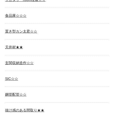
食品庫☆☆☆
置き型カン太君☆☆
天井材★★
玄関収納造作☆☆
SIC☆☆
鋼管配管☆☆
抜け感のある間取り★★