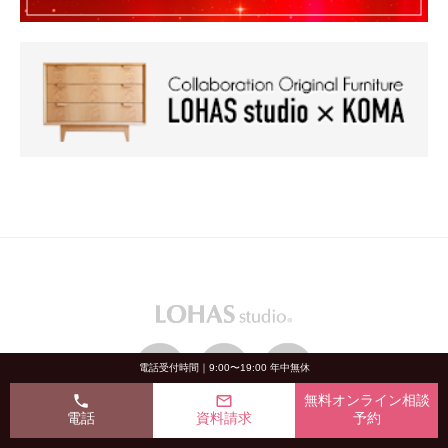
電話受付時間｜9:00〜19:00 年中無休
phone
mail_outline
無料オンライン相談
電話
資料請求
予約