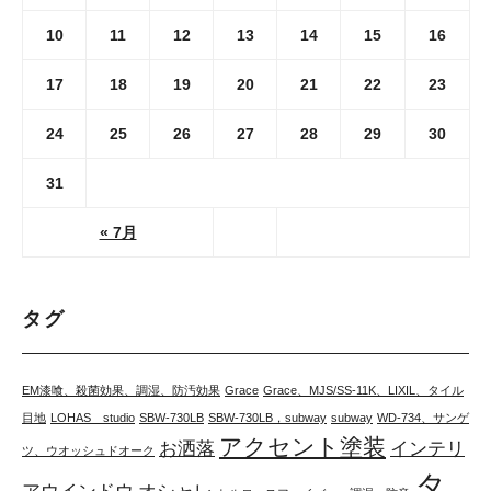
10
11
12
13
14
15
16
17
18
19
20
21
22
23
24
25
26
27
28
29
30
31
« 7月
タグ
EM漆喰、殺菌効果、調湿、防汚効果
Grace
Grace、MJS/SS-11K、LIXIL、タイル
目地
LOHAS studio
SBW-730LB
SBW-730LB，subway
subway
WD-734、サンゲ
アクセント塗装
お洒落
インテリ
ツ、ウオッシュドオーク
タ