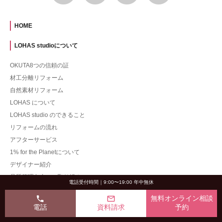
HOME
LOHAS studioについて
OKUTA8つの信頼の証
材工分離リフォーム
自然素材リフォーム
LOHAS について
LOHAS studio のできること
リフォームの流れ
アフターサービス
1% for the Planetについて
デザイナー紹介
品質管理向上への取り組み
電話受付時間｜9:00〜19:00 年中無休
施工事例
phone
mail_outline
無料オンライン相談
電話
資料請求
予約
一戸建て