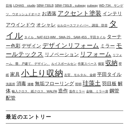
目地
LOHAS studio
SBW-730LB
SBW-730LB，subway
subway
WD-734、サンゲ
アクセント塗装
お洒落
インテリ
ツ、ウオッシュドオーク
タ
アウインドウ
オシャレ
セルロースファイバー、調湿、防音
イル
ターナ
タイル，NAT-613-WM，SMA-2S，SAM-45S，平田タイル
デザインリフォーム
モ
ー色彩
デザイン
ミラー
ールテックス
リフォーム
リノベーション
リフォ
収納
ーム、畳、戸建て、デザイン、
ルイスポールセン
作業スペース
個室
壁
小上り収納
家具
平田タイル
紙
左官、モルタル、金鏝
珪藻土
消毒
無垢フローリング
羽目板
解
洗面所
漆喰
照明
体
造作
鋼管
輸入クロス、紙クロス、WALPA
造作ミラー
金物、ミラー扉
配管
最近のエントリー