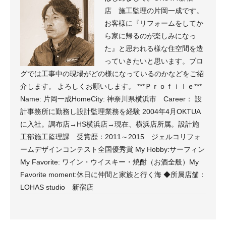
店 施工監理の片岡一成です。
お客様に『リフォームをしてか
ら家に帰るのが楽しみになっ
た』と思われる様な住空間を造
っていきたいと思います。ブロ
グでは工事中の現場がどの様になっているのかなどをご紹
介します。 よろしくお願いします。 ***Ｐｒｏｆｉｌｅ***
Name: 片岡一成HomeCity: 神奈川県横浜市 Career： 設
計事務所に勤務し設計監理業務を経験 2004年4月OKTUA
に入社。調布店→HS横浜店→現在、横浜店所属。設計施
工部施工監理課 受賞歴：2011～2015 ジェルコリフォ
ームデザインコンテスト全国優秀賞 My Hobby:サーフィン
My Favorite: ワイン・ウイスキー・焼酎（お酒全般）My
Favorite moment:休日に仲間と家族と行く海 ◆所属店舗：
LOHAS studio 新宿店