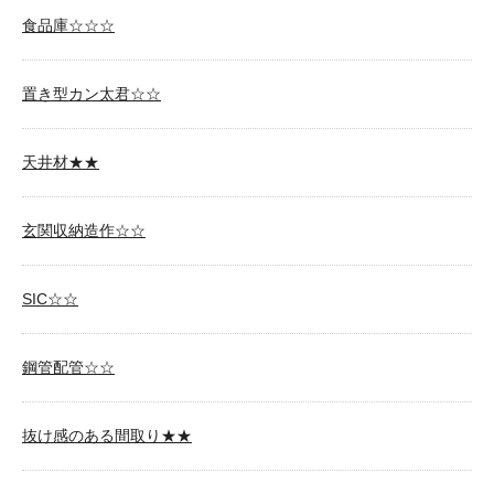
食品庫☆☆☆
置き型カン太君☆☆
天井材★★
玄関収納造作☆☆
SIC☆☆
鋼管配管☆☆
抜け感のある間取り★★