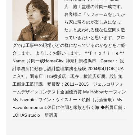
店 施工監理の片岡一成です。
お客様に『リフォームをしてか
ら家に帰るのが楽しみになっ
た』と思われる様な住空間を造
っていきたいと思います。ブロ
グでは工事中の現場がどの様になっているのかなどをご紹
介します。 よろしくお願いします。 ***Ｐｒｏｆｉｌｅ***
Name: 片岡一成HomeCity: 神奈川県横浜市 Career： 設
計事務所に勤務し設計監理業務を経験 2004年4月OKTUA
に入社。調布店→HS横浜店→現在、横浜店所属。設計施
工部施工監理課 受賞歴：2011～2015 ジェルコリフォ
ームデザインコンテスト全国優秀賞 My Hobby:サーフィン
My Favorite: ワイン・ウイスキー・焼酎（お酒全般）My
Favorite moment:休日に仲間と家族と行く海 ◆所属店舗：
LOHAS studio 新宿店