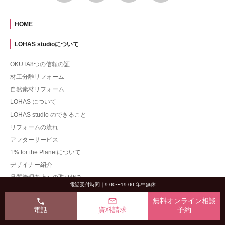
HOME
LOHAS studioについて
OKUTA8つの信頼の証
材工分離リフォーム
自然素材リフォーム
LOHAS について
LOHAS studio のできること
リフォームの流れ
アフターサービス
1% for the Planetについて
デザイナー紹介
品質管理向上への取り組み
電話受付時間｜9:00〜19:00 年中無休
施工事例
phone
mail_outline
無料オンライン相談
電話
資料請求
予約
一戸建て