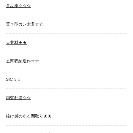
食品庫☆☆☆
置き型カン太君☆☆
天井材★★
玄関収納造作☆☆
SIC☆☆
鋼管配管☆☆
抜け感のある間取り★★