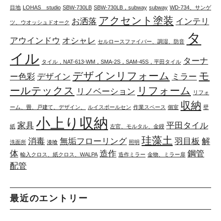
目地
LOHAS studio
SBW-730LB
SBW-730LB，subway
subway
WD-734、サンゲ
アクセント塗装
お洒落
インテリ
ツ、ウオッシュドオーク
タ
アウインドウ
オシャレ
セルロースファイバー、調湿、防音
イル
ターナ
タイル，NAT-613-WM，SMA-2S，SAM-45S，平田タイル
デザインリフォーム
モ
ー色彩
デザイン
ミラー
ールテックス
リフォーム
リノベーション
リフォ
収納
ーム、畳、戸建て、デザイン、
ルイスポールセン
作業スペース
個室
壁
小上り収納
家具
平田タイル
紙
左官、モルタル、金鏝
珪藻土
消毒
無垢フローリング
羽目板
解
洗面所
漆喰
照明
体
造作
鋼管
輸入クロス、紙クロス、WALPA
造作ミラー
金物、ミラー扉
配管
最近のエントリー