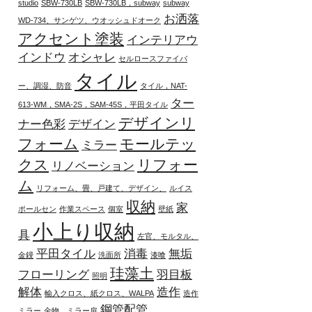
studio
SBW-730LB
SBW-730LB，subway
subway
お洒落
WD-734、サンゲツ、ウオッシュドオーク
アクセント塗装
インテリアウ
インドウ
オシャレ
セルロースファイバ
タイル
ー、調湿、防音
タイル，NAT-
ター
613-WM，SMA-2S，SAM-45S，平田タイル
デザインリ
ナー色彩
デザイン
フォーム
モールテッ
ミラー
クス
リフォー
リノベーション
ム
リフォーム、畳、戸建て、デザイン、
ルイス
収納
家
ポールセン
作業スペース
個室
壁紙
小上り収納
具
左官、モルタル、
平田タイル
消毒
無垢
金鏝
洗面所
漆喰
珪藻土
フローリング
羽目板
照明
解体
造作
輸入クロス、紙クロス、WALPA
造作
鋼管配管
ミラー
金物、ミラー扉