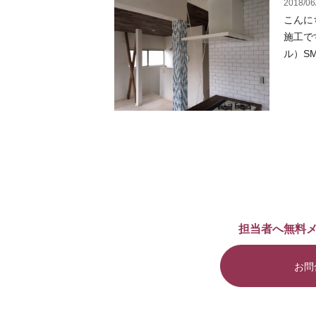
2018/06
こんにち
施工です
ル）SMA
担当者へ無料
お問