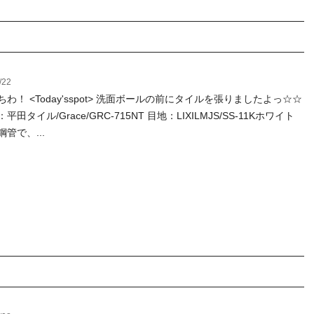
/22
わ！ <Today'sspot> 洗面ボールの前にタイルを張りましたよっ☆☆
平田タイル/Grace/GRC-715NT 目地：LIXILMJS/SS-11Kホワイト
管で、...