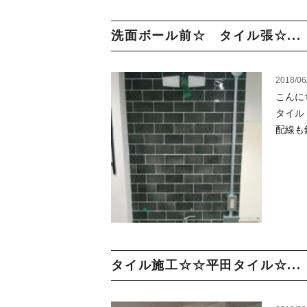
洗面ボール前☆ タイル張☆...
2018/06
こんにち
タイル：
配線も鋼
タイル施工☆☆平田タイル☆...