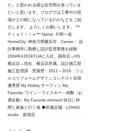
た』と思われる様な住空間を造っていき
たいと思います。ブログでは工事中の現
場がどの様になっているのかなどをご紹
介します。 よろしくお願いします。 ***
Ｐｒｏｆｉｌｅ*** Name: 片岡一成
HomeCity: 神奈川県横浜市 Career： 設
計事務所に勤務し設計監理業務を経験
2004年4月OKTUAに入社。調布店→HS
横浜店→現在、横浜店所属。設計施工部
施工監理課 受賞歴：2011～2015 ジェ
ルコリフォームデザインコンテスト全国
優秀賞 My Hobby:サーフィン My
Favorite: ワイン・ウイスキー・焼酎（お
酒全般）My Favorite moment:休日に仲
間と家族と行く海 ◆所属店舗：LOHAS
studio 新宿店