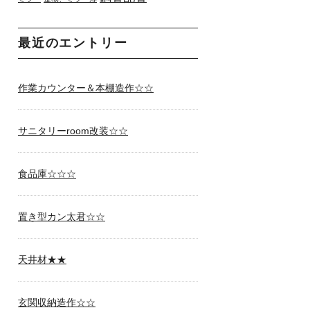
最近のエントリー
作業カウンター＆本棚造作☆☆
サニタリーroom改装☆☆
食品庫☆☆☆
置き型カン太君☆☆
天井材★★
玄関収納造作☆☆