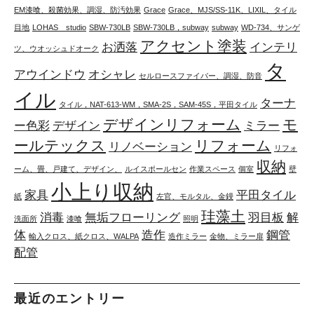
EM漆喰、殺菌効果、調湿、防汚効果
Grace
Grace、MJS/SS-11K、LIXIL、タイル
目地
LOHAS studio
SBW-730LB
SBW-730LB，subway
subway
WD-734、サンゲ
アクセント塗装
お洒落
インテリ
ツ、ウオッシュドオーク
タ
アウインドウ
オシャレ
セルロースファイバー、調湿、防音
イル
ターナ
タイル，NAT-613-WM，SMA-2S，SAM-45S，平田タイル
デザインリフォーム
モ
ー色彩
デザイン
ミラー
ールテックス
リフォーム
リノベーション
リフォ
収納
ーム、畳、戸建て、デザイン、
ルイスポールセン
作業スペース
個室
壁
小上り収納
家具
平田タイル
紙
左官、モルタル、金鏝
珪藻土
消毒
無垢フローリング
羽目板
解
洗面所
漆喰
照明
体
造作
鋼管
輸入クロス、紙クロス、WALPA
造作ミラー
金物、ミラー扉
配管
最近のエントリー