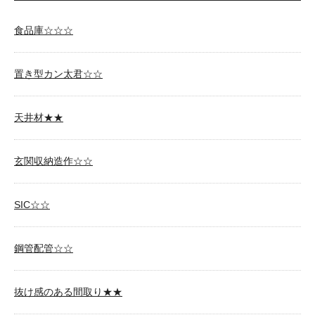
食品庫☆☆☆
置き型カン太君☆☆
天井材★★
玄関収納造作☆☆
SIC☆☆
鋼管配管☆☆
抜け感のある間取り★★