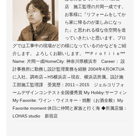
店 施工監理の片岡一成です。
お客様に『リフォームをしてか
ら家に帰るのが楽しみになっ
た』と思われる様な住空間を造
っていきたいと思います。ブロ
グでは工事中の現場がどの様になっているのかなどをご紹
介します。 よろしくお願いします。 ***Ｐｒｏｆｉｌｅ***
Name: 片岡一成HomeCity: 神奈川県横浜市 Career： 設
計事務所に勤務し設計監理業務を経験 2004年4月OKTUA
に入社。調布店→HS横浜店→現在、横浜店所属。設計施
工部施工監理課 受賞歴：2011～2015 ジェルコリフォ
ームデザインコンテスト全国優秀賞 My Hobby:サーフィン
My Favorite: ワイン・ウイスキー・焼酎（お酒全般）My
Favorite moment:休日に仲間と家族と行く海 ◆所属店舗：
LOHAS studio 新宿店