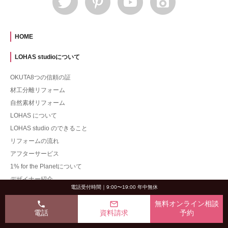
HOME
LOHAS studioについて
OKUTA8つの信頼の証
材工分離リフォーム
自然素材リフォーム
LOHAS について
LOHAS studio のできること
リフォームの流れ
アフターサービス
1% for the Planetについて
デザイナー紹介
電話受付時間｜9:00〜19:00 年中無休
品質管理向上への取り組み
phone
mail_outline
無料オンライン相談
施工事例
電話
資料請求
予約