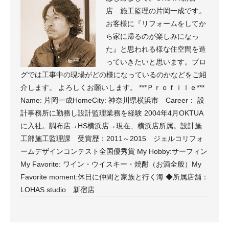
店 施工監理の片岡一成です。
お客様に『リフォームをしてか
ら家に帰るのが楽しみになっ
た』と思われる様な住空間を造
っていきたいと思います。ブロ
グでは工事中の現場がどの様になっているのかなどをご紹
介します。 よろしくお願いします。 ***Ｐｒｏｆｉｌｅ***
Name: 片岡一成HomeCity: 神奈川県横浜市 Career： 設
計事務所に勤務し設計監理業務を経験 2004年4月OKTUA
に入社。調布店→HS横浜店→現在、横浜店所属。設計施
工部施工監理課 受賞歴：2011～2015 ジェルコリフォ
ームデザインコンテスト全国優秀賞 My Hobby:サーフィン
My Favorite: ワイン・ウイスキー・焼酎（お酒全般）My
Favorite moment:休日に仲間と家族と行く海 ◆所属店舗：
LOHAS studio 新宿店