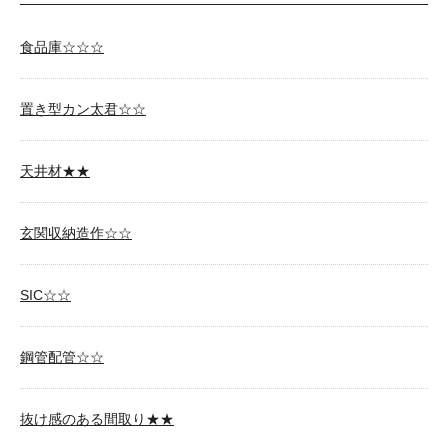
食品庫☆☆☆
置き型カン太君☆☆
天井材★★
玄関収納造作☆☆
SIC☆☆
鋼管配管☆☆
抜け感のある間取り★★