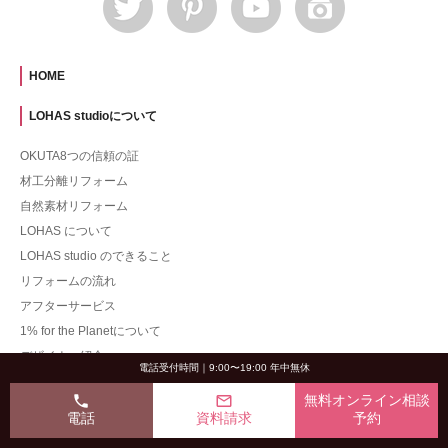
HOME
LOHAS studioについて
OKUTA8つの信頼の証
材工分離リフォーム
自然素材リフォーム
LOHAS について
LOHAS studio のできること
リフォームの流れ
アフターサービス
1% for the Planetについて
デザイナー紹介
電話受付時間｜9:00〜19:00 年中無休
品質管理向上への取り組み
phone
mail_outline
無料オンライン相談
施工事例
電話
資料請求
予約