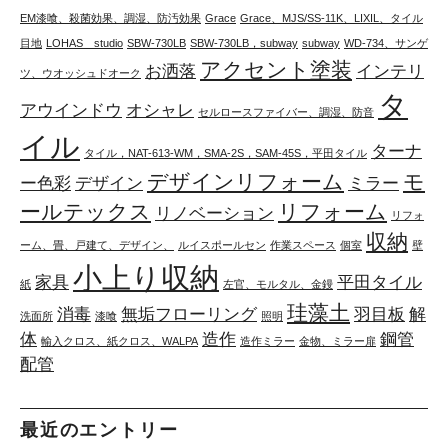
EM漆喰、殺菌効果、調湿、防汚効果
Grace
Grace、MJS/SS-11K、LIXIL、タイル
目地
LOHAS studio
SBW-730LB
SBW-730LB，subway
subway
WD-734、サンゲ
アクセント塗装
お洒落
インテリ
ツ、ウオッシュドオーク
タ
アウインドウ
オシャレ
セルロースファイバー、調湿、防音
イル
ターナ
タイル，NAT-613-WM，SMA-2S，SAM-45S，平田タイル
デザインリフォーム
モ
ー色彩
デザイン
ミラー
ールテックス
リフォーム
リノベーション
リフォ
収納
ーム、畳、戸建て、デザイン、
ルイスポールセン
作業スペース
個室
壁
小上り収納
家具
平田タイル
紙
左官、モルタル、金鏝
珪藻土
消毒
無垢フローリング
羽目板
解
洗面所
漆喰
照明
体
造作
鋼管
輸入クロス、紙クロス、WALPA
造作ミラー
金物、ミラー扉
配管
最近のエントリー