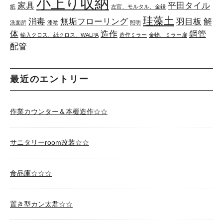
小上り収納
家具
平田タイル
紙
左官、モルタル、金鏝
珪藻土
消毒
無垢フローリング
羽目板
解
洗面所
漆喰
照明
体
造作
鋼管
輸入クロス、紙クロス、WALPA
造作ミラー
金物、ミラー扉
配管
最近のエントリー
作業カウンター＆本棚造作☆☆
サニタリーroom改装☆☆
食品庫☆☆☆
置き型カン太君☆☆