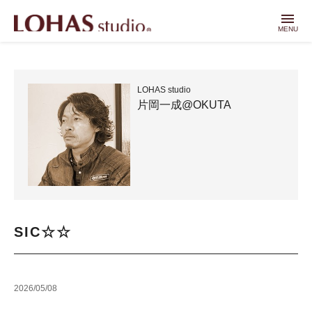
menu
MENU
LOHAS studio
片岡一成@OKUTA
SIC☆☆
2026/05/08