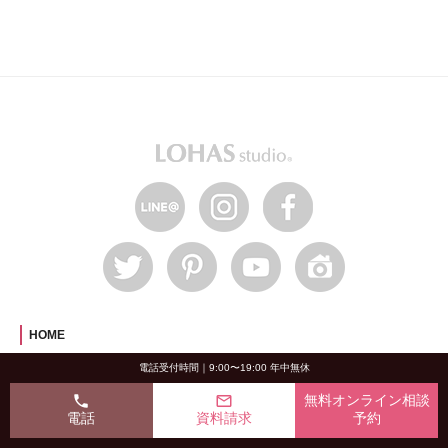
HOME
電話受付時間｜9:00〜19:00 年中無休
LOHAS studioについて
phone
mail_outline
無料オンライン相談
OKUTA8つの信頼の証
電話
資料請求
予約
材工分離リフォーム