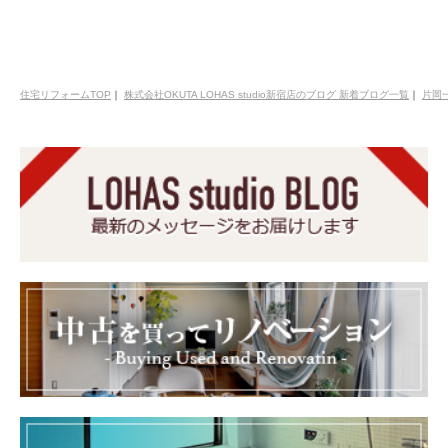
住宅リフォームTOP
｜
株式会社OKUTA LOHAS studio新宿店のブログ 新着ブログ一覧
｜
片岡一