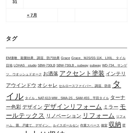
31
« 7月
タグ
EM漆喰、殺菌効果、調湿、防汚効果
Grace
Grace、MJS/SS-11K、LIXIL、タイル
目地
LOHAS studio
SBW-730LB
SBW-730LB，subway
subway
WD-734、サンゲ
アクセント塗装
お洒落
インテリ
ツ、ウオッシュドオーク
タ
アウインドウ
オシャレ
セルロースファイバー、調湿、防音
イル
ターナ
タイル，NAT-613-WM，SMA-2S，SAM-45S，平田タイル
デザインリフォーム
モ
ー色彩
デザイン
ミラー
ールテックス
リフォーム
リノベーション
リフォ
収納
ーム、畳、戸建て、デザイン、
ルイスポールセン
作業スペース
個室
壁