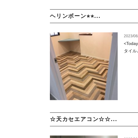
ヘリンボーン⭐︎⭐︎...
2023/08
<Tod
タイルと
☆天カセエアコン☆☆...