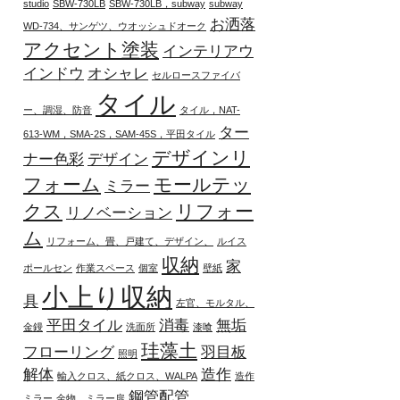
studio
SBW-730LB
SBW-730LB，subway
subway
お洒落
WD-734、サンゲツ、ウオッシュドオーク
アクセント塗装
インテリアウ
インドウ
オシャレ
セルロースファイバ
タイル
ー、調湿、防音
タイル，NAT-
ター
613-WM，SMA-2S，SAM-45S，平田タイル
デザインリ
ナー色彩
デザイン
フォーム
モールテッ
ミラー
クス
リフォー
リノベーション
ム
リフォーム、畳、戸建て、デザイン、
ルイス
収納
家
ポールセン
作業スペース
個室
壁紙
小上り収納
具
左官、モルタル、
平田タイル
消毒
無垢
金鏝
洗面所
漆喰
珪藻土
フローリング
羽目板
照明
解体
造作
輸入クロス、紙クロス、WALPA
造作
鋼管配管
ミラー
金物、ミラー扉