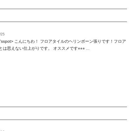
/25
ay'sspot> こんにちわ！ フロアタイルのヘリンボーン張りです！フロア
は思えない仕上がりです。 オススメです⭐︎⭐︎⭐︎ ...