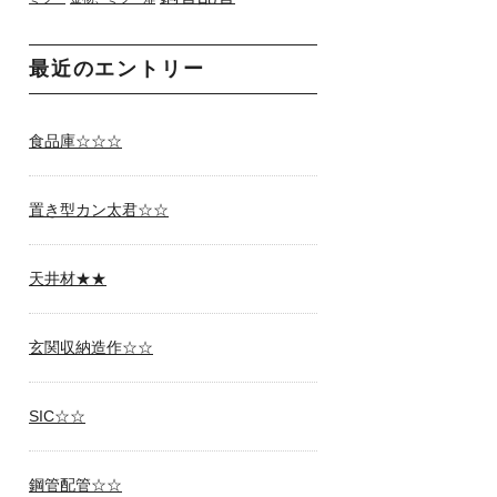
最近のエントリー
食品庫☆☆☆
置き型カン太君☆☆
天井材★★
玄関収納造作☆☆
SIC☆☆
鋼管配管☆☆