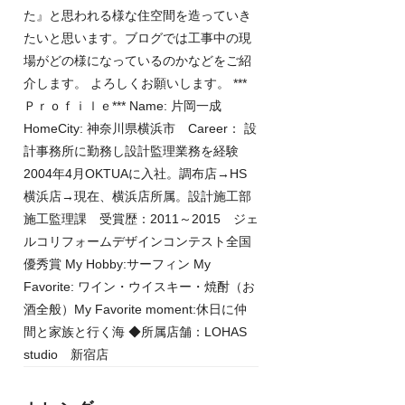
た』と思われる様な住空間を造っていき
たいと思います。ブログでは工事中の現
場がどの様になっているのかなどをご紹
介します。 よろしくお願いします。 ***
Ｐｒｏｆｉｌｅ*** Name: 片岡一成
HomeCity: 神奈川県横浜市 Career： 設
計事務所に勤務し設計監理業務を経験
2004年4月OKTUAに入社。調布店→HS
横浜店→現在、横浜店所属。設計施工部
施工監理課 受賞歴：2011～2015 ジェ
ルコリフォームデザインコンテスト全国
優秀賞 My Hobby:サーフィン My
Favorite: ワイン・ウイスキー・焼酎（お
酒全般）My Favorite moment:休日に仲
間と家族と行く海 ◆所属店舗：LOHAS
studio 新宿店