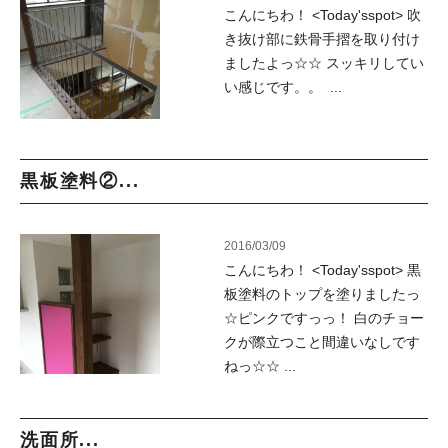
こんにちわ！ <Today'sspot> 吹
き抜け部に鉄骨手摺を取り付け
ましたよっ☆☆ スッキリしてい
い感じです。。 ...
黒板塗料②...
2016/03/09
こんにちわ！ <Today'sspot> 黒
板塗料のトップを塗りましたっ
☆ピンクですっっ！ 白のチョー
クが際立つこと間違いなしです
ねっ☆☆ ...
洗面所...