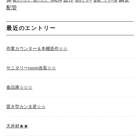
輸入クロス、紙クロス、WALPA
造作ミラー
金物、ミラー扉
配管
最近のエントリー
作業カウンター＆本棚造作☆☆
サニタリーroom改装☆☆
食品庫☆☆☆
置き型カン太君☆☆
天井材★★