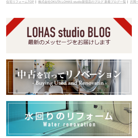
住宅リフォームTOP
｜
株式会社OKUTA LOHAS studio新宿店のブログ 新着ブログ一覧
｜
片岡一