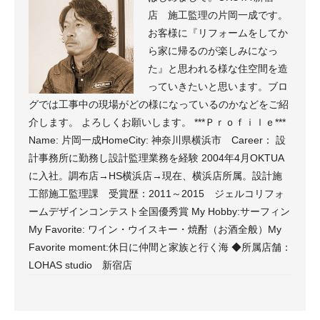
店 施工監理の片岡一成です。
お客様に『リフォームをしてか
ら家に帰るのが楽しみになっ
た』と思われる様な住空間を造
っていきたいと思います。ブロ
グでは工事中の現場がどの様になっているのかなどをご紹
介します。 よろしくお願いします。 ***Ｐｒｏｆｉｌｅ***
Name: 片岡一成HomeCity: 神奈川県横浜市 Career： 設
計事務所に勤務し設計監理業務を経験 2004年4月OKTUA
に入社。調布店→HS横浜店→現在、横浜店所属。設計施
工部施工監理課 受賞歴：2011～2015 ジェルコリフォ
ームデザインコンテスト全国優秀賞 My Hobby:サーフィン
My Favorite: ワイン・ウイスキー・焼酎（お酒全般）My
Favorite moment:休日に仲間と家族と行く海 ◆所属店舗：
LOHAS studio 新宿店