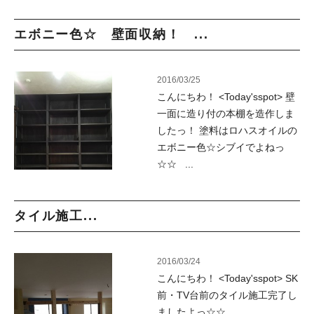
エボニー色☆ 壁面収納！ ...
2016/03/25
こんにちわ！ <Today'sspot> 壁
一面に造り付の本棚を造作しま
したっ！ 塗料はロハスオイルの
エボニー色☆シブイでよねっ
☆☆ ...
タイル施工...
2016/03/24
こんにちわ！ <Today'sspot> SK
前・TV台前のタイル施工完了し
ましたよっ☆☆ ...