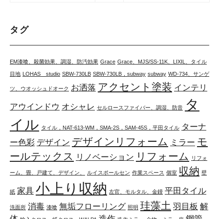
タグ
EM漆喰、殺菌効果、調湿、防汚効果
Grace
Grace、MJS/SS-11K、LIXIL、タイル
目地
LOHAS studio
SBW-730LB
SBW-730LB，subway
subway
WD-734、サンゲ
アクセント塗装
お洒落
インテリ
ツ、ウオッシュドオーク
タ
アウインドウ
オシャレ
セルロースファイバー、調湿、防音
イル
ターナ
タイル，NAT-613-WM，SMA-2S，SAM-45S，平田タイル
デザインリフォーム
モ
ー色彩
デザイン
ミラー
ールテックス
リフォーム
リノベーション
リフォ
収納
ーム、畳、戸建て、デザイン、
ルイスポールセン
作業スペース
個室
壁
小上り収納
家具
平田タイル
紙
左官、モルタル、金鏝
珪藻土
消毒
無垢フローリング
羽目板
解
洗面所
漆喰
照明
体
造作
鋼管