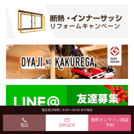
電話受付時間｜9:00〜19:00 年中無休
phone
mail_outline
無料オンライン相談
電話
資料請求
予約