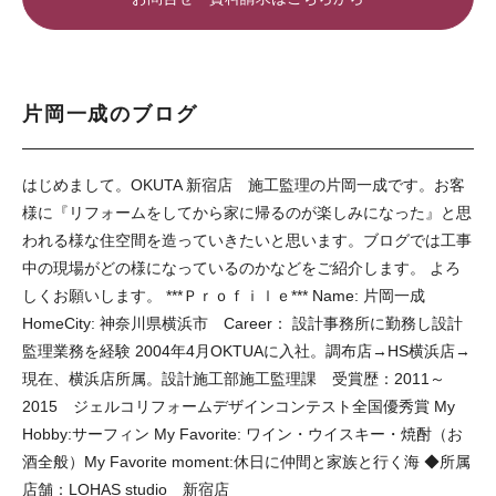
片岡一成のブログ
はじめまして。OKUTA 新宿店 施工監理の片岡一成です。お客
様に『リフォームをしてから家に帰るのが楽しみになった』と思
われる様な住空間を造っていきたいと思います。ブログでは工事
中の現場がどの様になっているのかなどをご紹介します。 よろ
しくお願いします。 ***Ｐｒｏｆｉｌｅ*** Name: 片岡一成
HomeCity: 神奈川県横浜市 Career： 設計事務所に勤務し設計
監理業務を経験 2004年4月OKTUAに入社。調布店→HS横浜店→
現在、横浜店所属。設計施工部施工監理課 受賞歴：2011～
2015 ジェルコリフォームデザインコンテスト全国優秀賞 My
Hobby:サーフィン My Favorite: ワイン・ウイスキー・焼酎（お
酒全般）My Favorite moment:休日に仲間と家族と行く海 ◆所属
店舗：LOHAS studio 新宿店