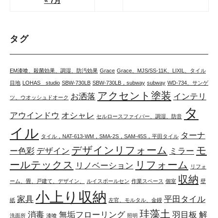
« 7月
タグ
EM漆喰、殺菌効果、調湿、防汚効果
Grace
Grace、MJS/SS-11K、LIXIL、タイル
目地
LOHAS studio
SBW-730LB
SBW-730LB，subway
subway
WD-734、サンゲ
アクセント塗装
お洒落
インテリ
ツ、ウオッシュドオーク
タ
アウインドウ
オシャレ
セルロースファイバー、調湿、防音
イル
ターナ
タイル，NAT-613-WM，SMA-2S，SAM-45S，平田タイル
デザインリフォーム
モ
ー色彩
デザイン
ミラー
ールテックス
リフォーム
リノベーション
リフォ
収納
ーム、畳、戸建て、デザイン、
ルイスポールセン
作業スペース
個室
壁
小上り収納
家具
平田タイル
紙
左官、モルタル、金鏝
珪藻土
消毒
無垢フローリング
羽目板
解
洗面所
漆喰
照明