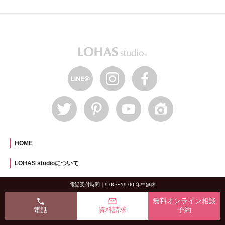
HOME
LOHAS studioについて
OKUTA8つの信頼の証
電話受付時間｜9:00〜19:00 年中無休
材工分離リフォーム
phone
mail_outline
無料オンライン相談
自然素材リフォーム
電話
資料請求
予約
LOHAS について