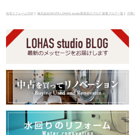
住宅リフォームTOP
｜
株式会社OKUTA LOHAS studio新宿店のブログ 新着ブログ一覧
｜
片岡一