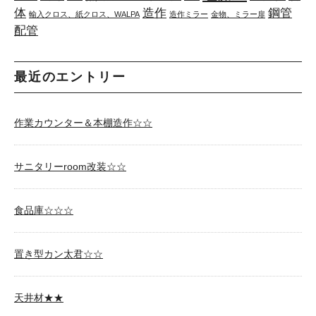
体
造作
鋼管
輸入クロス、紙クロス、WALPA
造作ミラー
金物、ミラー扉
配管
最近のエントリー
作業カウンター＆本棚造作☆☆
サニタリーroom改装☆☆
食品庫☆☆☆
置き型カン太君☆☆
天井材★★