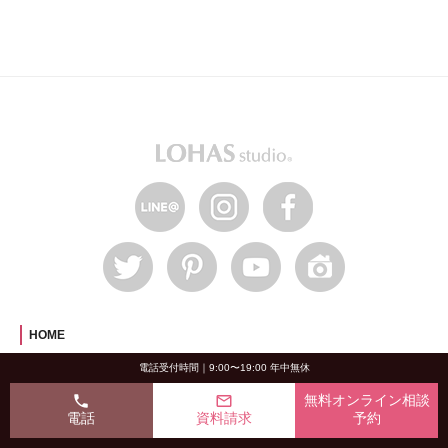
HOME
電話受付時間｜9:00〜19:00 年中無休
LOHAS studioについて
phone
mail_outline
無料オンライン相談
OKUTA8つの信頼の証
電話
資料請求
予約
材工分離リフォーム