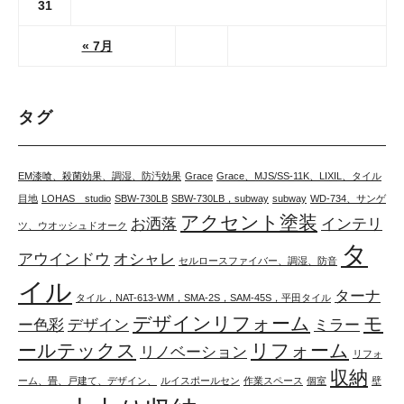
31
« 7月
タグ
EM漆喰、殺菌効果、調湿、防汚効果
Grace
Grace、MJS/SS-11K、LIXIL、タイル
目地
LOHAS studio
SBW-730LB
SBW-730LB，subway
subway
WD-734、サンゲ
アクセント塗装
お洒落
インテリ
ツ、ウオッシュドオーク
タ
アウインドウ
オシャレ
セルロースファイバー、調湿、防音
イル
ターナ
タイル，NAT-613-WM，SMA-2S，SAM-45S，平田タイル
デザインリフォーム
モ
ー色彩
デザイン
ミラー
ールテックス
リフォーム
リノベーション
リフォ
収納
ーム、畳、戸建て、デザイン、
ルイスポールセン
作業スペース
個室
壁