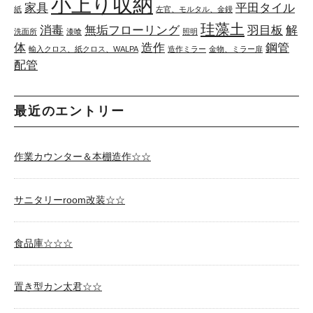
小上り収納
家具
平田タイル
紙
左官、モルタル、金鏝
珪藻土
消毒
無垢フローリング
羽目板
解
洗面所
漆喰
照明
体
造作
鋼管
輸入クロス、紙クロス、WALPA
造作ミラー
金物、ミラー扉
配管
最近のエントリー
作業カウンター＆本棚造作☆☆
サニタリーroom改装☆☆
食品庫☆☆☆
置き型カン太君☆☆