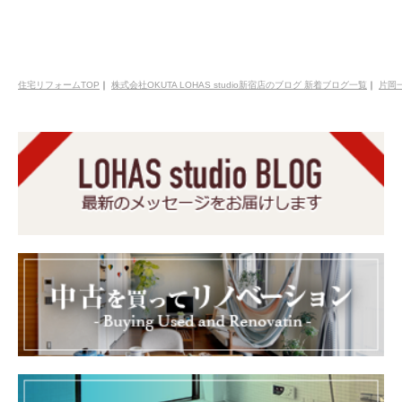
住宅リフォームTOP
｜
株式会社OKUTA LOHAS studio新宿店のブログ 新着ブログ一覧
｜
片岡一