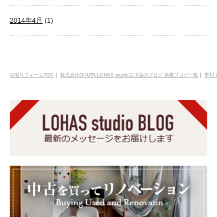
2014年4月
(1)
住宅リフォームTOP
｜
株式会社OKUTA LOHAS studio立川店のブログ 新着ブログ一覧
｜
市川 