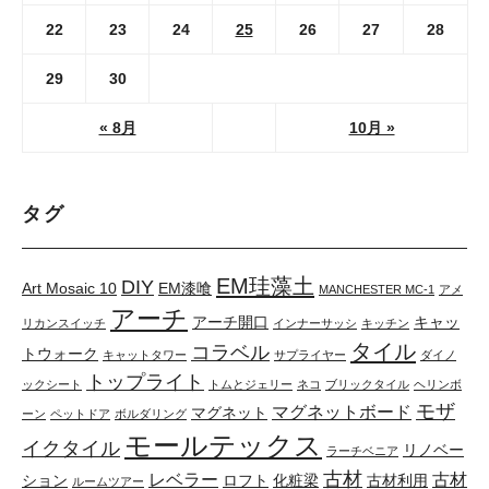
22
23
24
25
26
27
28
29
30
« 8月
10月 »
タグ
EM珪藻土
DIY
Art Mosaic 10
EM漆喰
MANCHESTER MC-1
アメ
アーチ
アーチ開口
キャッ
リカンスイッチ
インナーサッシ
キッチン
タイル
コラベル
トウォーク
キャットタワー
サプライヤー
ダイノ
トップライト
ックシート
トムとジェリー
ネコ
ブリックタイル
ヘリンボ
モザ
マグネットボード
マグネット
ーン
ペットドア
ボルダリング
モールテックス
イクタイル
リノベー
ラーチベニア
古材
レベラー
古材
ション
ロフト
化粧梁
古材利用
ルームツアー