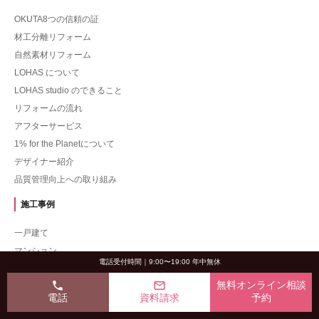
OKUTA8つの信頼の証
材工分離リフォーム
自然素材リフォーム
LOHAS について
LOHAS studio のできること
リフォームの流れ
アフターサービス
1% for the Planetについて
デザイナー紹介
品質管理向上への取り組み
施工事例
一戸建て
マンション
電話受付時間｜9:00〜19:00 年中無休
一戸建てツーバイフォー
phone
mail_outline
無料オンライン相談
コンテスト受賞事例
電話
資料請求
予約
費用から探す