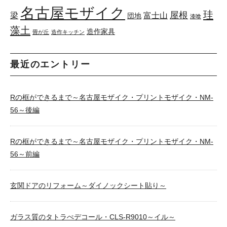
名古屋モザイク
珪
屋根
梁
富士山
団地
漆喰
藻土
造作家具
畳が丘
造作キッチン
最近のエントリー
Rの框ができるまで～名古屋モザイク・プリントモザイク・NM-
56～後編
Rの框ができるまで～名古屋モザイク・プリントモザイク・NM-
56～前編
玄関ドアのリフォーム～ダイノックシート貼り～
ガラス質のタトラぺデコール・CLS-R9010～イル～