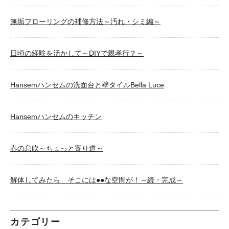
無垢フローリングの補修方法～汚れ・シミ編～
日頃の経験を活かして～DIYで親孝行？～
Hansemハンセムの洗面台と壁タイルBella Luce
Hansemハンセムのキッチン
春の息吹～ちょっと寄り道～
解体してみたら そこには●●な空間が！～続・完成～
カテゴリー