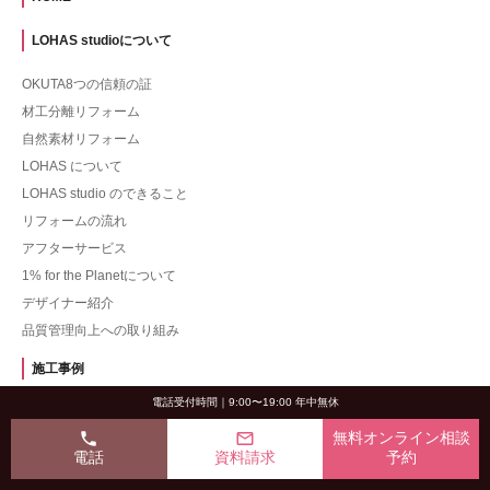
LOHAS studioについて
OKUTA8つの信頼の証
材工分離リフォーム
自然素材リフォーム
LOHAS について
LOHAS studio のできること
リフォームの流れ
アフターサービス
1% for the Planetについて
デザイナー紹介
品質管理向上への取り組み
施工事例
電話受付時間｜9:00〜19:00 年中無休
一戸建て
phone
mail_outline
無料オンライン相談
マンション
電話
資料請求
予約
一戸建てツーバイフォー