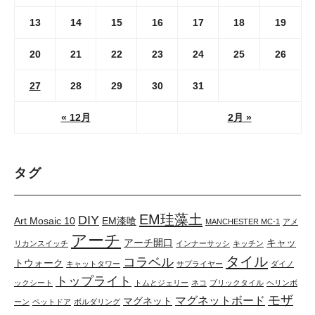
13
14
15
16
17
18
19
20
21
22
23
24
25
26
27
28
29
30
31
« 12月
2月 »
タグ
EM珪藻土
DIY
Art Mosaic 10
EM漆喰
MANCHESTER MC-1
アメ
アーチ
アーチ開口
キャッ
リカンスイッチ
インナーサッシ
キッチン
タイル
コラベル
トウォーク
キャットタワー
サプライヤー
ダイノ
トップライト
ックシート
トムとジェリー
ネコ
ブリックタイル
ヘリンボ
モザ
マグネットボード
マグネット
ーン
ペットドア
ボルダリング