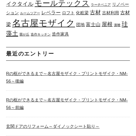
モールテックス
イクタイル
リノベー
ラーチベニア
古材
レベラー
古材
ション
ロフト
化粧梁
古材利用
ルームツアー
名古屋モザイク
珪
屋根
梁
富士山
団地
漆喰
藻土
造作家具
畳が丘
造作キッチン
最近のエントリー
Rの框ができるまで～名古屋モザイク・プリントモザイク・NM-
56～後編
Rの框ができるまで～名古屋モザイク・プリントモザイク・NM-
56～前編
玄関ドアのリフォーム～ダイノックシート貼り～