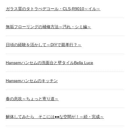
ガラス質のタトラぺデコール・CLS-R9010～イル～
無垢フローリングの補修方法～汚れ・シミ編～
日頃の経験を活かして～DIYで親孝行？～
Hansemハンセムの洗面台と壁タイルBella Luce
Hansemハンセムのキッチン
春の息吹～ちょっと寄り道～
解体してみたら そこには●●な空間が！～続・完成～