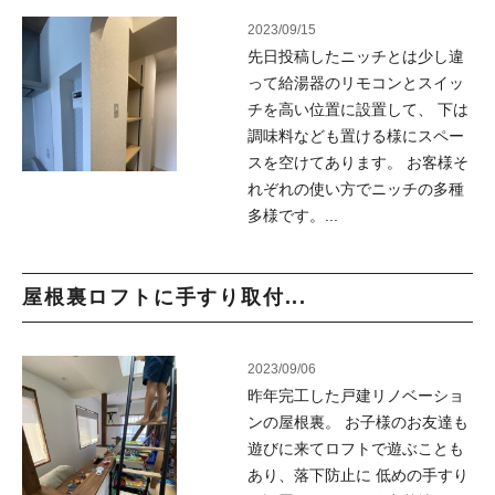
2023/09/15
先日投稿したニッチとは少し違
って給湯器のリモコンとスイッ
チを高い位置に設置して、 下は
調味料なども置ける様にスペー
スを空けてあります。 お客様そ
れぞれの使い方でニッチの多種
多様です。...
屋根裏ロフトに手すり取付...
2023/09/06
昨年完工した戸建リノベーショ
ンの屋根裏。 お子様のお友達も
遊びに来てロフトで遊ぶことも
あり、落下防止に 低めの手すり