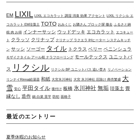
LIXIL
EM
LIXIL エコカラット 調湿 消臭 効果 アクセント
LIXIL リクシル エ
TOTO
コカラット EM珪藻土
おみくじ
お隣さん ブロック塀 撤去
ふるさと納
インナーサッシ
ウッドデッキ
エコカラット
税 肉 お得
エコキュー
クラッソ
クリナップ
ト
クリナップ ラクエラ IHヒーター システムキッチ
タイル
サッシ
ソーゴー
トクラス
ベリー
ペニンシュラ
ン
モールテックス
ユニットバ
モザイクタイル アール框 ナラフローリング
リクシル
ス
リクシル BP ユニットバス 追い焚き
リノベーション
大
和紙
リンナイRinnai給湯器
大宮氷川神社
大宮 氷川神社 厄除け 商売繁盛
雪
平田タイル
氷川神社
無垢
板橋
珪藻土
畳
安心
後付け
縁なし
造作
鍋 白菜 里芋
防犯
面格子
最近のエントリー
夏季休暇のお知らせ