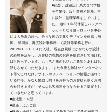
■経歴： 建築設計系の専門学校
を卒業後、設計事務所勤務。主
に設計・監理業務をしていまし
た。 途中１年間休業しバックパ
ッカーとなりヨーロッパを中心
に１人放浪の旅へ。色々な国の文化やデザインを体感し帰
国。 帰国後、再度設計事務所にて設計等業務を行い、
2012年ＯＫＵＴＡに入社。 現在は規模にかかわらず設計
の経験を活かし、お客様の理想のお家を提案させて頂けれ
ばと思っています。もちろん旅のお話もご希望とあればお
話しさせていただきます。 また今後も雑誌やインターネッ
ト等でこれだけデザインやリノベーションの情報が溢れて
いる昨今、かなり勉強し拘りをお持ちのお客様も多くお問
合せ頂きますが、そんなお客様達をうならせるご提案をし
ていきたいと思っています。
■血液型：Ａ型
■星座：ふたご座
■既婚・子供2（子供と男三人で放浪の旅にでるのが夢で