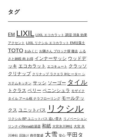
タグ
LIXIL
EM
LIXIL エコカラット 調湿 消臭 効果
アクセント
LIXIL リクシル エコカラット EM珪藻土
TOTO
おみくじ
お隣さん ブロック塀 撤去
ふる
インナーサッシ
ウッドデ
さと納税 肉 お得
ッキ
エコカラット
クラッソ
エコキュート
クリナップ
クリナップ ラクエラ IHヒーター シ
タイル
サッシ
ソーゴー
ステムキッチン
トクラス
ベリー
ペニンシュラ
モザイク
モールテッ
タイル アール框 ナラフローリング
リクシル
クス
ユニットバス
リクシル BP ユニットバス 追い焚き
リノベーション
和紙
リンナイRinnai給湯器
大宮氷川神社
大宮 氷
大雪
平田タ
川神社 厄除け 商売繁盛
安心