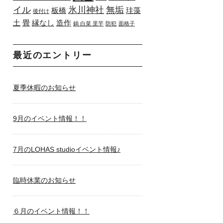
イル
氷川神社
無垢
板橋
珪藻
後付け
土
畳
縁なし
造作
鍋 白菜 里芋
防犯
面格子
最近のエントリー
夏季休暇のお知らせ
9月のイベント情報！！
7月のLOHAS studioイベント情報♪
臨時休業のお知らせ
６月のイベント情報！！