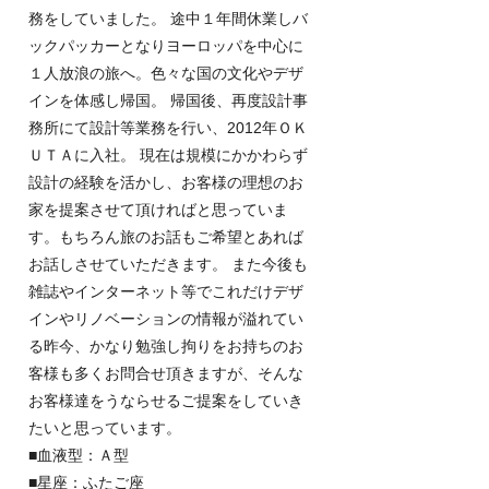
務をしていました。 途中１年間休業しバ
ックパッカーとなりヨーロッパを中心に
１人放浪の旅へ。色々な国の文化やデザ
インを体感し帰国。 帰国後、再度設計事
務所にて設計等業務を行い、2012年ＯＫ
ＵＴＡに入社。 現在は規模にかかわらず
設計の経験を活かし、お客様の理想のお
家を提案させて頂ければと思っていま
す。もちろん旅のお話もご希望とあれば
お話しさせていただきます。 また今後も
雑誌やインターネット等でこれだけデザ
インやリノベーションの情報が溢れてい
る昨今、かなり勉強し拘りをお持ちのお
客様も多くお問合せ頂きますが、そんな
お客様達をうならせるご提案をしていき
たいと思っています。
■血液型：Ａ型
■星座：ふたご座