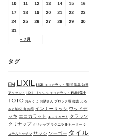
10
11
12
13
14
15
16
17
18
19
20
21
22
23
24
25
26
27
28
29
30
31
« 7月
タグ
LIXIL
EM
LIXIL エコカラット 調湿 消臭 効果
アクセント
LIXIL リクシル エコカラット EM珪藻土
TOTO
おみくじ
お隣さん ブロック塀 撤去
ふる
インナーサッシ
ウッドデ
さと納税 肉 お得
ッキ
エコカラット
クラッソ
エコキュート
クリナップ
クリナップ ラクエラ IHヒーター シ
タイル
サッシ
ソーゴー
ステムキッチン