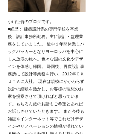
小山征吾のブログです。
■経歴： 建築設計系の専門学校を卒業
後、設計事務所勤務。主に設計・監理業
務をしていました。 途中１年間休業しバ
ックパッカーとなりヨーロッパを中心に
１人放浪の旅へ。色々な国の文化やデザ
インを体感し帰国。 帰国後、再度設計事
務所にて設計等業務を行い、2012年ＯＫ
ＵＴＡに入社。 現在は規模にかかわらず
設計の経験を活かし、お客様の理想のお
家を提案させて頂ければと思っていま
す。もちろん旅のお話もご希望とあれば
お話しさせていただきます。 また今後も
雑誌やインターネット等でこれだけデザ
インやリノベーションの情報が溢れてい
る昨今、かなり勉強し拘りをお持ちのお