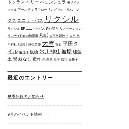
トクラス
ベリー
ペニンシュラ
モザイク
モールテッ
タイル アール框 ナラフローリング
リクシル
クス
ユニットバス
リクシル BP ユニットバス 追い焚き
リノベーション
和紙
リンナイRinnai給湯器
大宮氷川神社
大宮 氷
大雪
平田タ
川神社 厄除け 商売繁盛
安心
イル
氷川神社
無垢
板橋
珪藻
後付け
土
畳
縁なし
造作
鍋 白菜 里芋
防犯
面格子
最近のエントリー
夏季休暇のお知らせ
9月のイベント情報！！