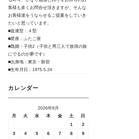
客様も多くお問合せ頂きますが、そんな
お客様達をうならせるご提案をしていき
たいと思っています。
■血液型：Ａ型
■星座：ふたご座
■既婚・子供2（子供と男三人で放浪の旅
にでるのが夢です）
■出身地：東京・新宿
■生年月日：1975.5.24
カレンダー
2026年8月
月
火
水
木
金
土
日
1
2
3
4
5
6
7
8
9