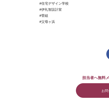
#住宅デザイン学校
#伊礼智設計室
#菅組
#父母ヶ浜
担当者へ無料
お問