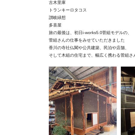
古木里庫
トランキーロタコス
讃岐緑想
多喜屋
旅の最後は、初日i-works5.0菅組モデルの、
菅組さんの仕事をみせていただきました
香川の寺社仏閣や公共建築、民泊や店舗、
そして木組の住宅まで、幅広く携わる菅組さ