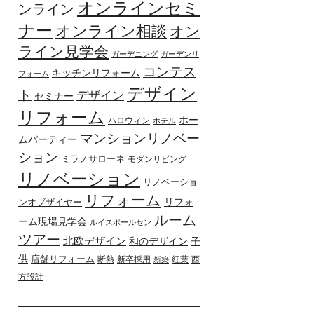
オンラインセミ
ンライン
ナー
オンライン相談
オン
ライン見学会
ガーデニング
ガーデンリ
コンテス
キッチンリフォーム
フォーム
デザイン
ト
デザイン
セミナー
リフォーム
ホー
ハロウィン
ホテル
マンションリノベー
ムパーティー
ション
ミラノサローネ
モダンリビング
リノベーション
リノベーショ
リフォーム
リフォ
ンオブザイヤー
ルーム
ーム現場見学会
ルイスポールセン
ツアー
北欧デザイン
和のデザイン
子
供
店舗リフォーム
断熱
新卒採用
紅葉
西
新築
方設計