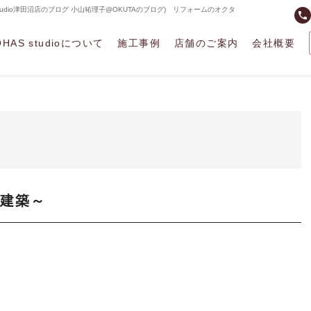
studio津田沼店のブログ 小山祐理子@OKUTAのブログ) リフォームのオクタ
phone
OHAS studioについて
施工事例
店舗のご案内
会社概要
建築～