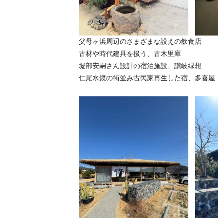
父母ヶ浜周辺のさまざまな設えの飲食店
古材や時代建具を扱う、古木里庫
堀部安嗣さん設計の宿泊施設、讃岐緑想
仁尾水鏡の街並み古民家再生した宿、多喜屋