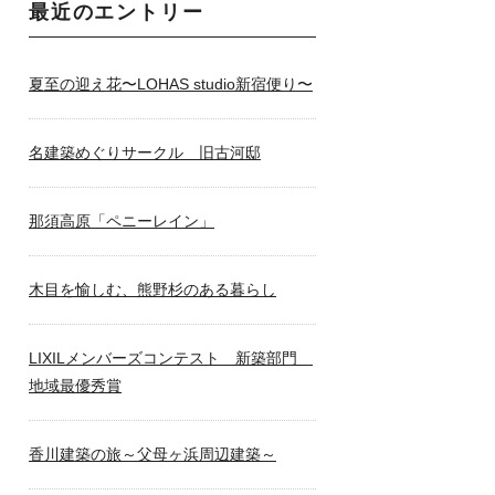
最近のエントリー
夏至の迎え花〜LOHAS studio新宿便り〜
名建築めぐりサークル 旧古河邸
那須高原「ペニーレイン」
木目を愉しむ、熊野杉のある暮らし
LIXILメンバーズコンテスト 新築部門
地域最優秀賞
香川建築の旅～父母ヶ浜周辺建築～