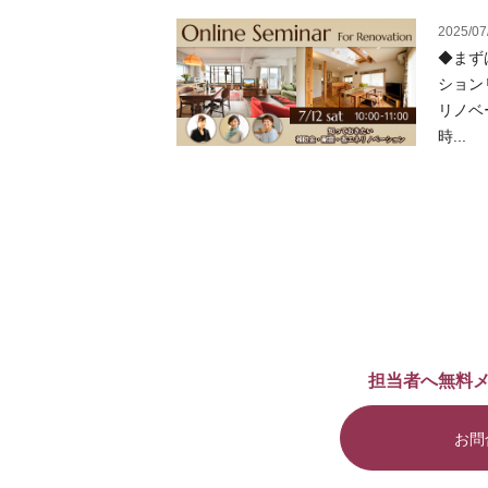
2025/07
◆まず
ション
リノベ
時...
担当者へ無料
お問