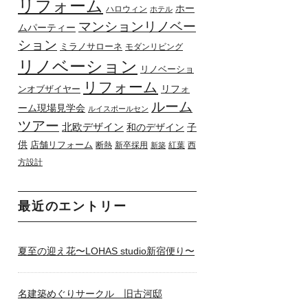
リフォーム
ホー
ハロウィン
ホテル
マンションリノベー
ムパーティー
ション
ミラノサローネ
モダンリビング
リノベーション
リノベーショ
リフォーム
リフォ
ンオブザイヤー
ルーム
ーム現場見学会
ルイスポールセン
ツアー
北欧デザイン
和のデザイン
子
供
店舗リフォーム
断熱
新卒採用
紅葉
西
新築
方設計
最近のエントリー
夏至の迎え花〜LOHAS studio新宿便り〜
名建築めぐりサークル 旧古河邸