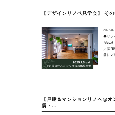
【デザインリノベ見学会】 その
2025/07
◆リノ
7/5
／参加
前に〆切
【戸建＆マンションリノベ@オ
震・...