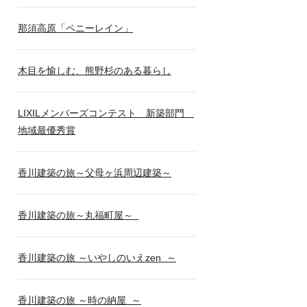
那須高原「ペニーレイン」
木目を愉しむ、熊野杉のある暮らし
LIXILメンバーズコンテスト 新築部門
地域最優秀賞
香川建築の旅～父母ヶ浜周辺建築～
香川建築の旅～丸福町屋～
香川建築の旅 ～いやしのいえzen ～
香川建築の旅 ～時の納屋 ～