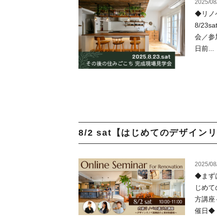
2025/08
◆リノ
8/2
会／参
日前...
8/2 sat【はじめてのデザイ
2025/08
◆まず
じめて
方講座
催日◆ .