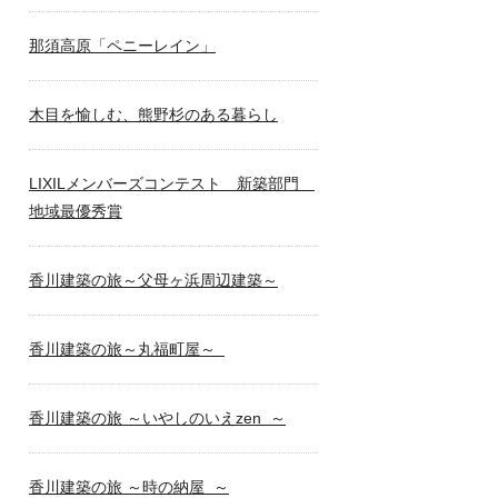
那須高原「ペニーレイン」
木目を愉しむ、熊野杉のある暮らし
LIXILメンバーズコンテスト 新築部門
地域最優秀賞
香川建築の旅～父母ヶ浜周辺建築～
香川建築の旅～丸福町屋～
香川建築の旅 ～いやしのいえzen ～
香川建築の旅 ～時の納屋 ～