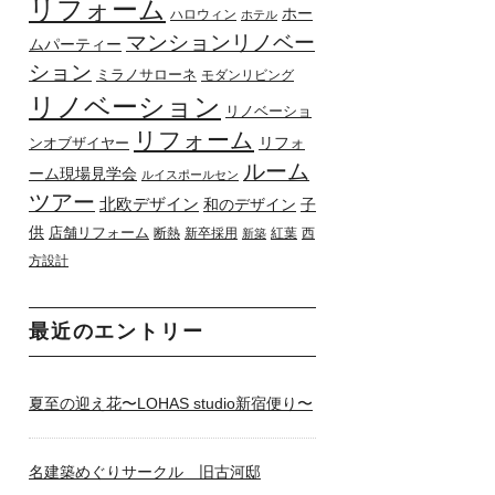
リフォーム
ホー
ハロウィン
ホテル
マンションリノベー
ムパーティー
ション
ミラノサローネ
モダンリビング
リノベーション
リノベーショ
リフォーム
リフォ
ンオブザイヤー
ルーム
ーム現場見学会
ルイスポールセン
ツアー
北欧デザイン
和のデザイン
子
供
店舗リフォーム
断熱
新卒採用
紅葉
西
新築
方設計
最近のエントリー
夏至の迎え花〜LOHAS studio新宿便り〜
名建築めぐりサークル 旧古河邸